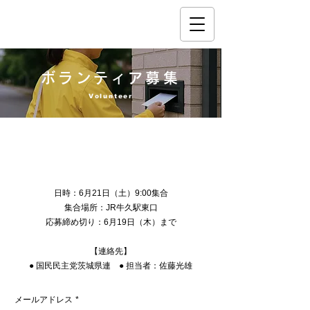
ボランティア募集
Volunteer
【ボランティア募集】ポスティング大会
in 牛久市
日時：6月21日（土）9:00集合
集合場所：JR牛久駅東口
応募締め切り：6月19日（木）まで
【連絡先】
● 国民民主党茨城県連 ● 担当者：佐藤光雄
メールアドレス
*