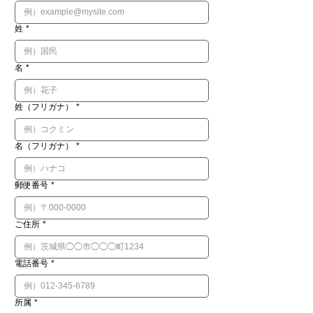
姓
*
名
*
姓（フリガナ）
*
名（フリガナ）
*
郵便番号
*
ご住所
*
電話番号
*
所属
*