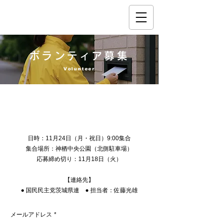
ボランティア募集
Volunteer
【ボランティア募集】ポスティング大会
in 神栖市
日時：11月24日（月・祝日）9:00集合
集合場所：神栖中央公園（北側駐車場）
応募締め切り：11月18日（火）
【連絡先】
● 国民民主党茨城県連 ● 担当者：佐藤光雄
メールアドレス
*