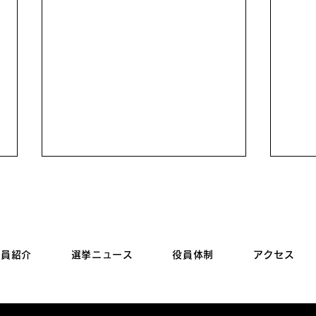
議員紹介
選挙ニュース
役員体制
アクセス
国民民主党茨城県連【認知度
かす