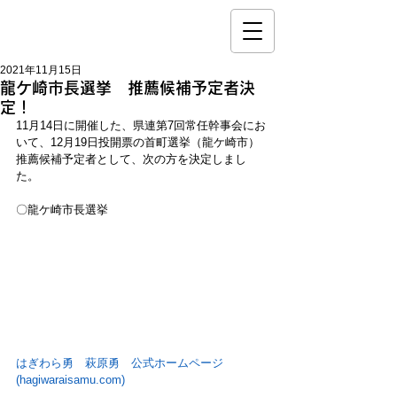
2021年11月15日
龍ケ崎市長選挙 推薦候補予定者決
定！
11月14日に開催した、県連第7回常任幹事会にお
いて、12月19日投開票の首町選挙（龍ケ崎市）
推薦候補予定者として、次の方を決定しまし
た。
〇龍ケ崎市長選挙
はぎわら勇　萩原勇　公式ホームページ 
(hagiwaraisamu.com)