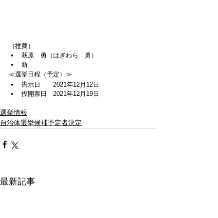
（推薦）
萩原　勇（はぎわら　勇）
新
≪選挙日程（予定）≫
告示日　　2021年12月12日
投開票日　2021年12月19日
選挙情報
自治体選挙候補予定者決定
最新記事