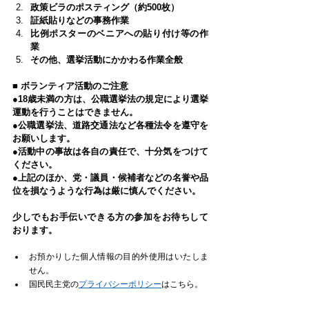
政策ビラのポスティング（約500枚）
証紙貼りなどの事務作業
比例ポスターのベニアへの貼り付け等の作
業
その他、選挙活動にかかわる作業全般
■ ボランティア活動のご注意
●18歳未満の方は、公職選挙法の規定により選挙
運動を行うことはできません。
●公職選挙法、道路交通法など各種法令を遵守を
お願いします。
●活動中の事故は各自の責任で、十分気をつけて
ください。
●上記のほか、党・議員・候補者などの名誉や品
位を損なうような行為は厳に慎んでください。
少しでもお手伝いできる方の参加をお待ちして
おります。
お預かりした個人情報の目的外使用はいたしま
せん。
国民民主党の
プライバシーポリシー
はこちら。