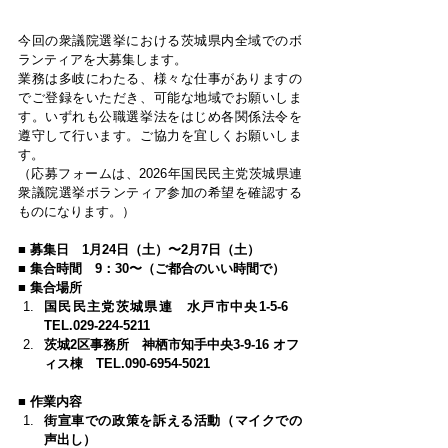
今回の衆議院選挙における茨城県内全域でのボ
ランティアを大募集します。
業務は多岐にわたる、様々な仕事がありますの
でご登録をいただき、可能な地域でお願いしま
す。いずれも公職選挙法をはじめ各関係法令を
遵守して行います。ご協力を宜しくお願いしま
す。
（応募フォームは、2026年国民民主党茨城県連
衆議院選挙ボランティア参加の希望を確認する
ものになります。）
■ 募集日　1月24日（土）〜2月7日（土）
■ 集合時間　9：30〜（ご都合のいい時間で）
■ 集合場所
国民民主党茨城県連　水戸市中央1-5-6　
TEL.029-224-5211
茨城2区事務所　神栖市知手中央3-9-16 オフ
ィス棟　TEL.090-6954-5021
■ 作業内容
街宣車での政策を訴える活動（マイクでの
声出し）