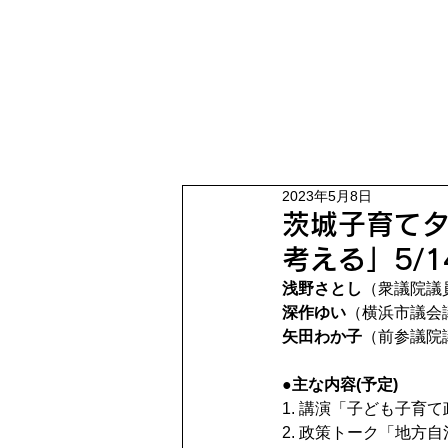
2023年5月8日
茨城子育て
考える」5/1
浅野さとし
（衆議院議
深作ゆい
（横浜市議会
矢田わか子
（前参議院
●主な内容(予定)
1. 講演「子ども子育
2. 政策トーク「地方