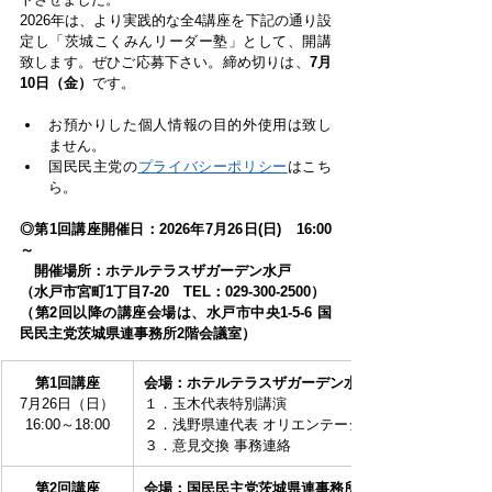
2026年は、より実践的な全4講座を下記の通り設
定し「茨城こくみんリーダー塾」として、開講
致します。ぜひご応募下さい。締め切りは、
7月
10日（金）
です。
お預かりした個人情報の目的外使用は致し
ません。
国民民主党の
プライバシーポリシー
はこち
ら。
◎第1回講座開催日：2026年7月26日(日)　16:00
～
　開催場所：ホテルテラスザガーデン水戸
（水戸市宮町1丁目7-20　TEL：029-300-2500）
（第2回以降の講座会場は、水戸市中央1-5-6 国
民民主党茨城県連事務所2階会議室）
第1回講座
会場：ホテルテラスザガーデン水戸4階 「メープル」
7月26日（日）
１．玉木代表特別講演
16:00～18:00
２．浅野県連代表 オリエンテーション＆講義
３．意見交換 事務連絡
第2回講座
会場：国民民主党茨城県連事務所