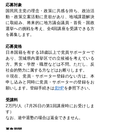
応募対象
国民民主党の理念・政策に共感を持ち、政治活
動・政策立案活動に意欲があり、地域課題解決
に取組み、将来的に地方議会議員・首長・国政
選挙への挑戦を考え、全4回講座を受講できる方
を募集します。
応募資格
日本国籍を有する18歳以上で党員サポーターで
あり、茨城県内選挙区での立候補を考えている
方。男女・学歴・職歴などは不問。ただし、反
社会的勢力に属する方などはお断りします。
※現在、党員・サポーター登録のない方は、本
申し込みと同時に党員・サポーターの登録をお
願いします。登録手続きは
党HP
を参照下さい。
受講料
2万円/人（7月26日の第1回講座時にお受けしま
す）
なお、途中退塾の場合は返金できません。
募集期間
6月27日（土）～7月10日（金）まで。※途中か