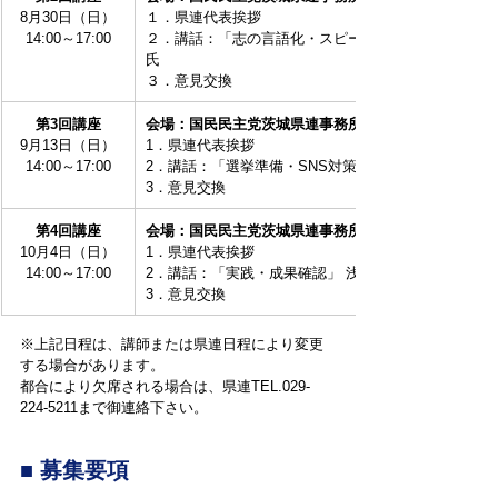
8月30日（日）
１．県連代表挨拶
14:00～17:00
２．講話：「志の言語化・スピーチトレーニング」(株)k
氏
３．意見交換
第3回講座
会場：国民民主党茨城県連事務所
9月13日（日）
1．県連代表挨拶
14:00～17:00
2．講話：「選挙準備・SNS対策」(株)センキョ高畑卓
3．意見交換
第4回講座
会場：国民民主党茨城県連事務所
10月4日（日）
1．県連代表挨拶
14:00～17:00
2．講話：「実践・成果確認」 浅野哲 県連代表
3．意見交換
※上記日程は、講師または県連日程により変更
する場合があります。
都合により欠席される場合は、県連TEL.029-
224-5211まで御連絡下さい。
■ 募集要項