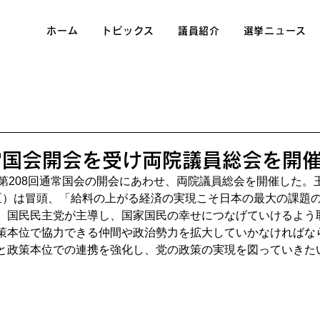
ホーム
トピックス
議員紹介
選挙ニュース
常国会開会を受け両院議員総会を開
、第208回通常国会の開会にあわせ、両院議員総会を開催した。
区）は冒頭、「給料の上がる経済の実現こそ日本の最大の課題
、国民民主党が主導し、国家国民の幸せにつなげていけるよう
策本位で協力できる仲間や政治勢力を拡大していかなければな
と政策本位での連携を強化し、党の政策の実現を図っていきた