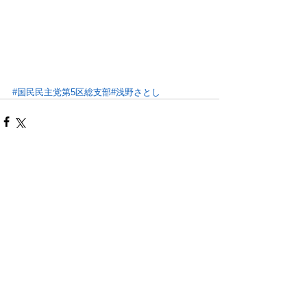
#国民民主党第5区総支部
#浅野さとし
最新記事