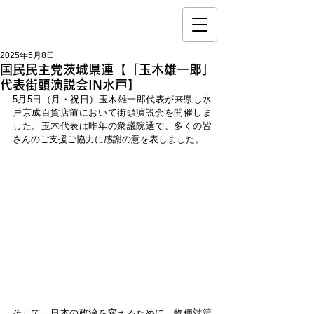
2025年5月8日
国民民主党茨城県連【「玉木雄一郎」
代表街頭演説会IN水戸】
5月5日（月・祝日）玉木雄一郎代表が来県し水
戸京成百貨店前において街頭演説会を開催しま
した。玉木代表は昨年の衆議院選で、多くの皆
さんのご支援ご協力に感謝の意を表しました。
そして、日本の政治を変えるために、物価対策