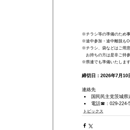
※チラシ等の準備のため
※途中参加・途中離脱もO
※チラシ、袋などはご用意
　お持ちの方は是非ご持
※県連でも準備いたしま
締切日：2026年7月1
連絡先
国民民主党茨城県
電話☎：029-224-5
トピックス