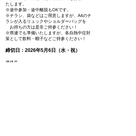
たします。
※途中参加・途中離脱もOKです。
※チラシ、袋などはご用意しますが、A4のチ
ラシが入るリュックやショルダーバッグを
　お持ちの方は是非ご持参ください！
※県連でも準備いたしますが、各自熱中症対
策として飲料・帽子などご持参ください！
締切日：2026年5月6日（水・祝）
連絡先
国民民主党茨城県連
電話☎：029-224-5211
トピックス
最新記事