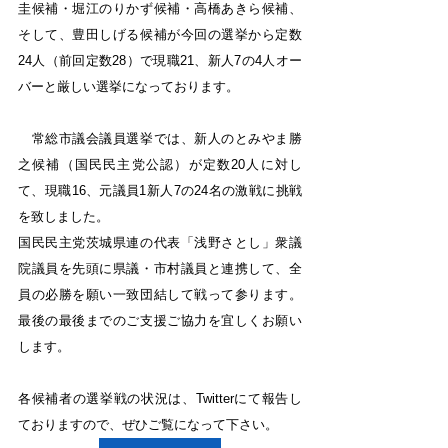
圭候補・堀江のりかず候補・高橋あきら候補、
そして、豊田しげる候補が今回の選挙から定数
24人（前回定数28）で現職21、新人7の4人オー
バーと厳しい選挙になっております。
　常総市議会議員選挙では、新人のとみやま勝
之候補（国民民主党公認）が定数20人に対し
て、現職16、元議員1新人7の24名の激戦に挑戦
を致しました。
国民民主党茨城県連の代表「浅野さとし」衆議
院議員を先頭に県議・市村議員と連携して、全
員の必勝を願い一致団結して戦って参ります。
最後の最後までのご支援ご協力を宜しくお願い
します。
各候補者の選挙戦の状況は、Twitterにて報告し
ておりますので、ぜひご覧になって下さい。