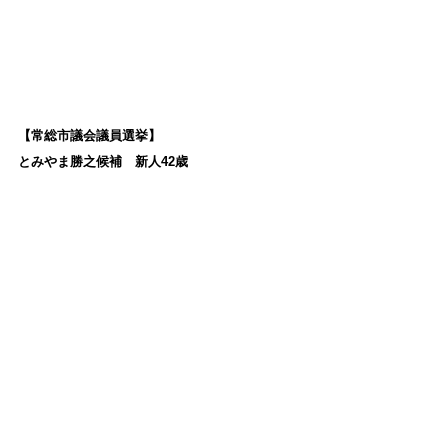
【常総市議会議員選挙】
とみやま勝之候補　新人42歳