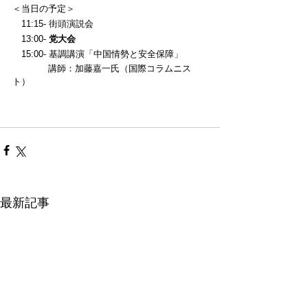
＜当日の予定＞
　11:15- 街頭演説会
　13:00- 
党大会
　15:00- 基調講演「中国情勢と安全保障」
　　　　講師：加藤嘉一氏（国際コラムニス
ト）
最新記事