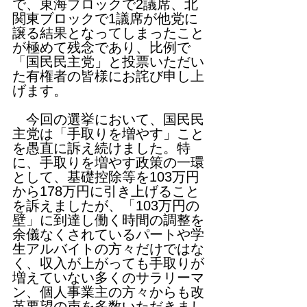
で、東海ブロックで2議席、北
関東ブロックで1議席が他党に
譲る結果となってしまったこと
が極めて残念であり、比例で
「国民民主党」と投票いただい
た有権者の皆様にお詫び申し上
げます。
　今回の選挙において、国民民
主党は「手取りを増やす」こと
を愚直に訴え続けました。特
に、手取りを増やす政策の一環
として、基礎控除等を103万円
から178万円に引き上げること
を訴えましたが、「103万円の
壁」に到達し働く時間の調整を
余儀なくされているパートや学
生アルバイトの方々だけではな
く、収入が上がっても手取りが
増えていない多くのサラリーマ
ン、個人事業主の方々からも改
革要望の声を多数いただきまし