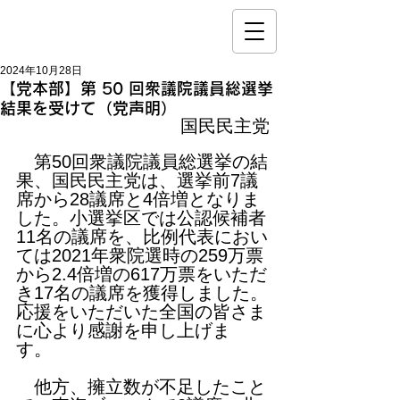
2024年10月28日
【党本部】第 50 回衆議院議員総選挙
結果を受けて（党声明）
国民民主党
　第50回衆議院議員総選挙の結
果、国民民主党は、選挙前7議
席から28議席と4倍増となりま
した。小選挙区では公認候補者
11名の議席を、比例代表におい
ては2021年衆院選時の259万票
から2.4倍増の617万票をいただ
き17名の議席を獲得しました。
応援をいただいた全国の皆さま
に心より感謝を申し上げま
す。　
　他方、擁立数が不足したこと