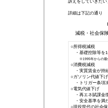
訴えをしていきたい
詳細は下記の通り
減税・社会保
○所得税減税
　・基礎控除等を1
※1995年からの
○消費税減税
　・実質賃金が持
○ガソリン代値下げ
　・トリガー条項
○電気代値下げ
　・再エネ賦課金
　・安全基準を満
○現役世代の社会