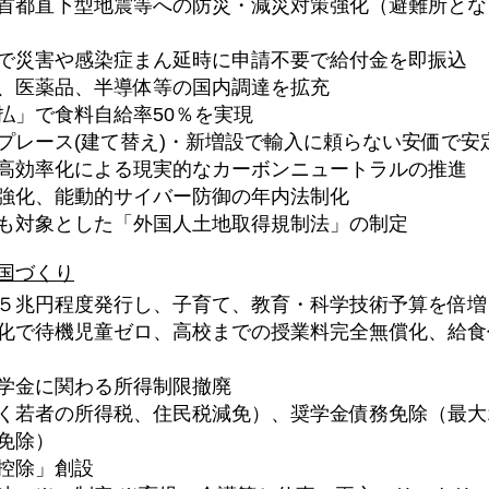
首都直下型地震等への防災・減災対策強化（避難所とな
で災害や感染症まん延時に申請不要で給付金を即振込
、医薬品、半導体等の国内調達を拡充
払」で食料自給率50％を実現
プレース(建て替え)・新増設で輸入に頼らない安価で安
高効率化による現実的なカーボンニュートラルの推進
強化、能動的サイバー防御の年内法制化
も対象とした「外国人土地取得規制法」の制定
国づくり
５兆円程度発行し、子育て、教育・科学技術予算を倍増
化で待機児童ゼロ、高校までの授業料完全無償化、給食
学金に関わる所得制限撤廃
く若者の所得税、住民税減免）、奨学金債務免除（最大1
免除）
控除」創設