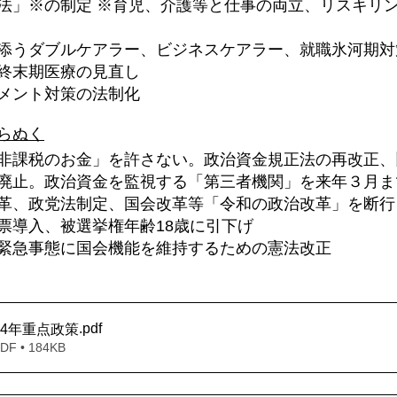
法」※の制定 ※育児、介護等と仕事の両立、リスキリ
添うダブルケアラー、ビジネスケアラー、就職氷河期対
終末期医療の見直し
メント対策の法制化
らぬく
非課税のお金」を許さない。政治資金規正法の再改正、
廃止。政治資金を監視する「第三者機関」を来年３月ま
革、政党法制定、国会改革等「令和の政治改革」を断行
票導入、被選挙権年齢18歳に引下げ
緊急事態に国会機能を維持するための憲法改正
.pdf
24年重点政策
 • 184KB