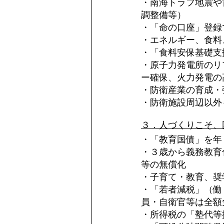
・南海トラフ地震や
調整備等）
・「命の口座」登録
・エネルギー、食料
・「食料安保基礎支
・原子力発電所のリ
ー確保、火力発電の
・防衛産業の育成・
・防衛施設周辺以外
３．人づくりこそ、
・「教育国債」を年
・３歳から義務教育
等の無償化
・子育て・教育、奨
・「若者減税」（働
員・自衛官等は全額
・所得税の「塾代等