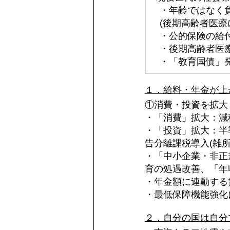
　・年齢ではなく
　(後期高齢者医療
　・公的保険の給
　・後期高齢者医
　・「教育国債」
１．給料・年金が上
①消費・投資を拡大
・「消費」拡大：減
・「投資」拡大：半導
告分離課税導入(雑所
・「中小企業・非正
育の処遇改善、「年
・年金額に連動する
・最低保障機能強化
２．自分の国は自分