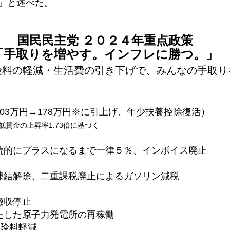
」と述べた。
国民民主党 ２０２４年重点政策
「手取りを増やす。インフレに勝つ。」
険料の軽減・生活費の引き下げで、みんなの手取り
03万円→178万円※に引上げ、年少扶養控除復活）
最低賃金の上昇率1.73倍に基づく
続的にプラスになるまで一律５％、インボイス廃止
凍結解除、二重課税廃止によるガソリン減税
徴収停止
たした原子力発電所の再稼働
保険料軽減