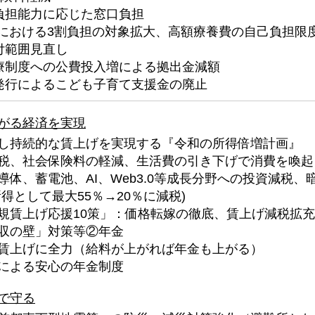
負担能力に応じた窓口負担
における3割負担の対象拡大、高額療養費の自己負担限度
付範囲見直し
療制度への公費投入増による拠出金減額
発行によるこども子育て支援金の廃止
がる経済を実現
し持続的な賃上げを実現する『令和の所得倍増計画』
税、社会保険料の軽減、生活費の引き下げで消費を喚起
体、蓄電池、AI、Web3.0等成長分野への投資減税、
得として最大55％→20％に減税)
規賃上げ応援10策」：価格転嫁の徹底、賃上げ減税拡充
収の壁」対策等②年金
賃上げに全力（給料が上がれば年金も上がる）
による安心の年金制度
で守る