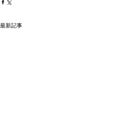
最新記事
プライバシーポリシー
© 国民民主党 茨城県総支部連合会