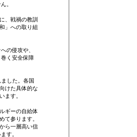
せん。
に、戦禍の教訓
和」への取り組
ナへの侵攻や、
り巻く安全保障
れました。各国
向けた具体的な
います。
ルギーの自給体
進めて参ります。
から一層高い信
います。