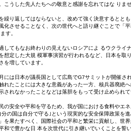
。こうした先人たちへの敬意と感謝を忘れてはな りま
を繰り返してはならないと、改めて強く決意するととも
風化させることなく、次の世代へと語り継ぐことで「平
ります。
過してもなお終わりの見えないロシアによ るウクライ
を想定した大規 模軍事演習が行われるなど、日本を取
さを増しています。
月には日本が議長国として広島でG7サミットが開催さ
触れたことには大きな意義があった一方、核兵器廃絶へ
示されなかったことなどは落胆をもって受け止められて
民の安全や平和を守るため、我が国における食料やエネ
自分の国は自分で守る｣という現実的な安全保障政策を
」を果たすべく、国際社会の平和と繁栄に貢献し、世界
平和で豊かな日 本を次世代に引き継いでいくことを誓