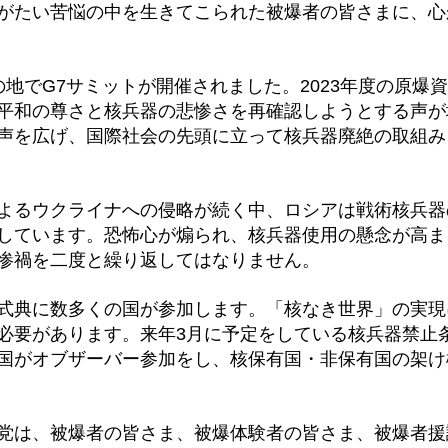
がたい苦悩の中を生きてこられた被爆者の皆さまに、心
の地でG7サミットが開催されました。2023年度の原爆
平和の尊さと核兵器の悲惨さを再確認しようとする声が
声を広げ、国際社会の先頭に立って核兵器廃絶の取組み
よるウクライナへの侵略が続く中、ロシアは戦術核兵器
しています。恐怖心が煽られ、核兵器使用の懸念が高ま
惨禍を二度と繰り返してはなりません。
式典に数多くの国が参加します。「核なき世界」の実現
必要があります。来年3月に予定をしている核兵器禁止
国がオブザーバー参加をし、核保有国・非保有国の架け
党は、被爆者の皆さま、被爆体験者の皆さま、被爆者援