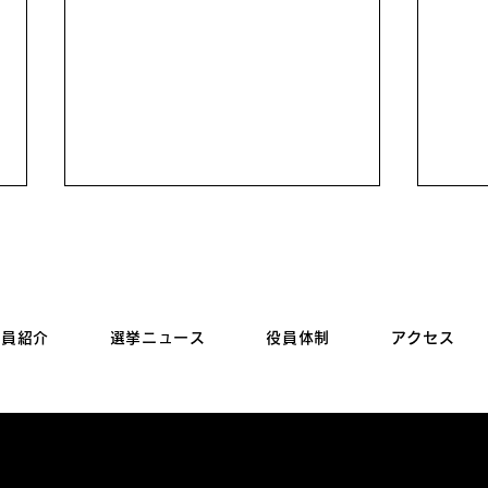
議員紹介
選挙ニュース
役員体制
アクセス
【選挙結果】2026年7月12
国民
日告示（無投票当選）かすみ
向上
がうら市長選挙