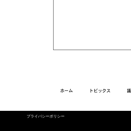
ホーム
トピックス
※開催会場変更のお知らせ
プライバシーポリシー
【玉木雄一郎代表来たる!!】
7/26街頭演説会