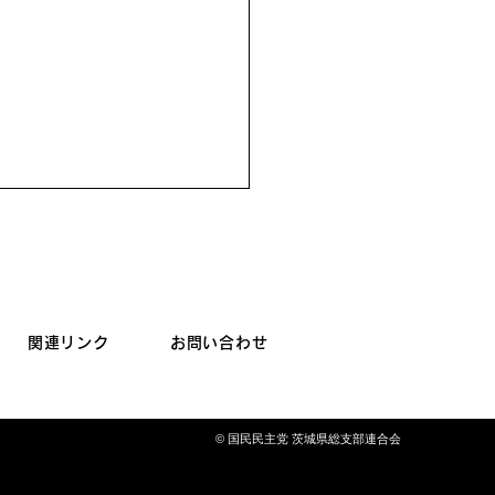
関連リンク
お問い合わせ
民主党茨城県連【認知度
© 国民民主党 茨城県総支部連合会
プロジェクト】