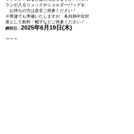
ラシが入るリュックやショルダーバッグを
　お持ちの方は是非ご持参ください！
※
県連でも準備いたしますが、各自熱中症対
策として飲料・帽子などご持参ください！
2025年6月19日(木)
締切日：
連絡先
国民民主党茨城県連
電話☎：029-224-5211
トピックス
最新記事