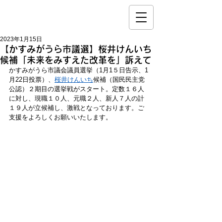
2023年1月15日
【かすみがうら市議選】桜井けんいち
候補「未来をみすえた改革を」訴えて
かすみがうら市議会議員選挙（1月1５日告示、1
月22日投票）、
桜井けんいち
候補（国民民主党
公認）２期目の選挙戦がスタート。定数１６人
に対し、現職１０人、元職２人、新人７人の計
１９人が立候補し、激戦となっております。ご
支援をよろしくお願いいたします。