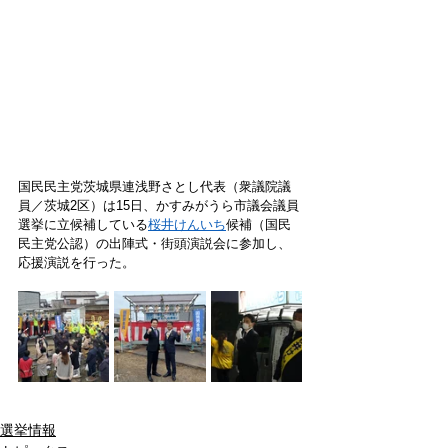
国民民主党茨城県連浅野さとし代表（衆議院議
員／茨城2区）は15日、かすみがうら市議会議員
選挙に立候補している
桜井けんいち
候補（国民
民主党公認）の出陣式・街頭演説会に参加し、
応援演説を行った。
選挙情報