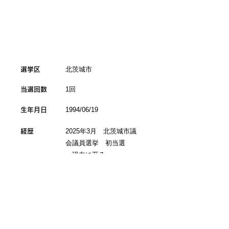
北茨城市
​選挙区
1回
当選回数
1994/06/19
生年月日
2025年3月 北茨城市議
経歴
会議員選挙 初当選
～現在に至る
茨城大学卒
元日立市役所勤務
元たまき雄一郎事務所勤
務