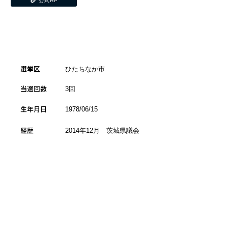
公式HP
ひたちなか市
​選挙区
3回
当選回数
1978/06/15
生年月日
2014年12月 茨城県議会
経歴
議員選挙 初当選
～連続当選 3期 現在に
至る
国民民主党茨城県連 幹
事長