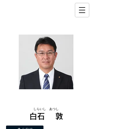
市議会議員
しらいし あつし
白石 敦