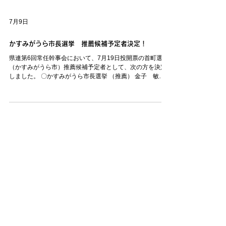
7月9日
かすみがうら市長選挙 推薦候補予定者決定！
県連第6回常任幹事会において、7月19日投開票の首町選挙
（かすみがうら市）推薦候補予定者として、次の方を決定
しました。 〇かすみがうら市長選挙 （推薦） 金子 敏明
（かねこ としあき）37歳 新人 ≪選挙日程≫ 告示日
2026年7月12日（日） 投開票日 2026年7月19日（日）