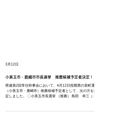
3月12日
小美玉市・鹿嶋市市長選挙 推薦候補予定者決定！
県連第2回常任幹事会において、4月12日投開票の首町選挙
（小美玉市・鹿嶋市）推薦候補予定者として、次の方を決
定しました。 〇小美玉市長選挙 （推薦） 島田 幸三（し
まだ 幸三）65歳 現1期 〇鹿嶋市長選挙 （推薦） 田口
伸一（田口 しんいち）57歳 現1期 ≪選挙日程≫ 告示